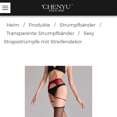
Heim
/
Produkte
/
Strumpfbänder
/
Transparente Strumpfbänder
/
Sexy
UNSERE ANGEBOTENEN PRODUKTE
Weitere Strumpfwaren
Strapsstrümpfe mit Streifendekor